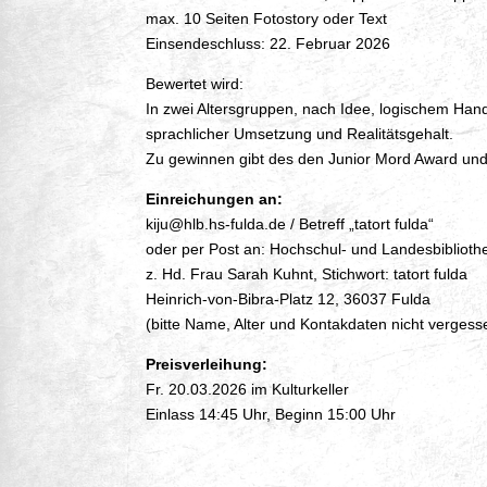
max. 10 Seiten Fotostory oder Text
Einsendeschluss: 22. Februar 2026
Bewertet wird:
In zwei Altersgruppen, nach Idee, logischem Han
sprachlicher Umsetzung und Realitätsgehalt.
Zu gewinnen gibt des den Junior Mord Award und
Einreichungen an:
kiju@hlb.hs-fulda.de / Betreff „tatort fulda“
oder per Post an: Hochschul- und Landesbiblioth
z. Hd. Frau Sarah Kuhnt, Stichwort: tatort fulda
Heinrich-von-Bibra-Platz 12, 36037 Fulda
(bitte Name, Alter und Kontakdaten nicht vergess
Preisverleihung:
Fr. 20.03.2026 im Kulturkeller
Einlass 14:45 Uhr, Beginn 15:00 Uhr