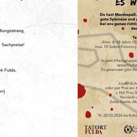
dlungsstrang,
 Sachpreise!
ek Fulda,
en)