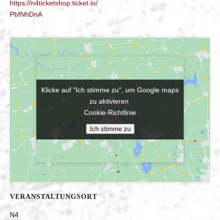
https://n4ticketshop.ticket.io/
PbfNhDnA
Klicke auf "Ich stimme zu", um Google maps
Klicke auf "Ich stimme zu", um Google maps
zu aktivieren
zu aktivieren
Cookie-Richtlinie
Cookie-Richtlinie
Ich stimme zu
Ich stimme zu
VERANSTALTUNGSORT
N4