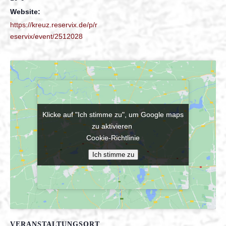
Website:
https://kreuz.reservix.de/p/r
eservix/event/2512028
Klicke auf "Ich stimme zu", um Google maps
Klicke auf "Ich stimme zu", um Google maps
zu aktivieren
zu aktivieren
Cookie-Richtlinie
Cookie-Richtlinie
Ich stimme zu
Ich stimme zu
VERANSTALTUNGSORT