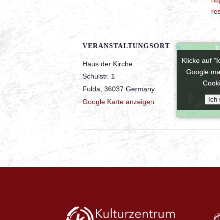
re
VERANSTALTUNGSORT
Klicke auf "
Klicke auf "
Haus der Kirche
Google ma
Google ma
Schulstr. 1
Cooki
Cooki
Fulda
,
36037
Germany
Ich
Ich
Google Karte anzeigen