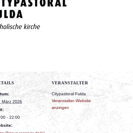
ETAILS
VERANSTALTER
tum:
Citypastoral Fulda
Veranstalter-Website
. März 2026
anzeigen
it:
:00 - 22:00
bsite:
ps://kreuz.reservix.de/p/