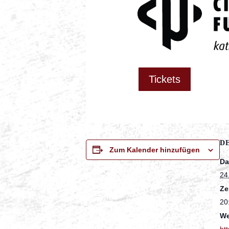
Tickets
D
Zum Kalender hinzufügen
Da
24
Ze
20
We
htt