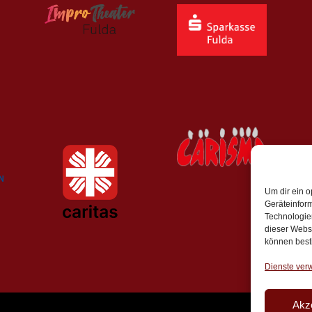
Um dir ein o
Geräteinfor
Technologien
dieser Websi
können best
Dienste ver
Akz