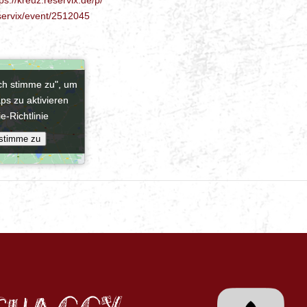
servix/event/2512045
Ich stimme zu", um
Ich stimme zu", um
ps zu aktivieren
ps zu aktivieren
e-Richtlinie
e-Richtlinie
 stimme zu
 stimme zu